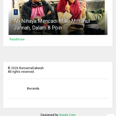
5
Afi Nihaya Mencaci Maki Miftahul
Jannah, Dalam 8 Poin
Readmore
©
2026
BersamaDakwah
All rights reserved.
Beranda
Designed by
Sneeit.Com