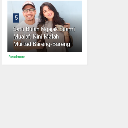
5
Satu Bulan Ngajak Suami
Mualaf, Kini Malah
Murtad Bareng-Bareng
Readmore