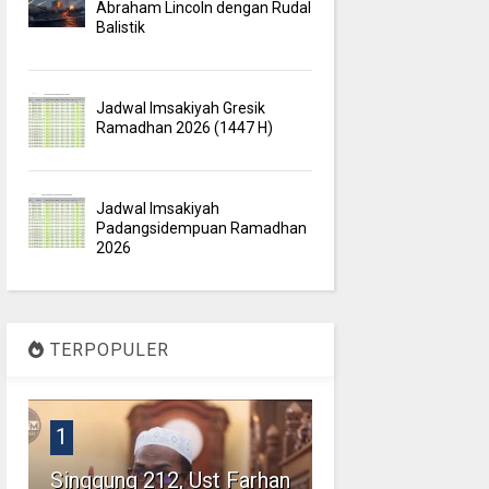
Abraham Lincoln dengan Rudal
Balistik
Jadwal Imsakiyah Gresik
Ramadhan 2026 (1447 H)
Jadwal Imsakiyah
Padangsidempuan Ramadhan
2026
TERPOPULER
1
Singgung 212, Ust Farhan