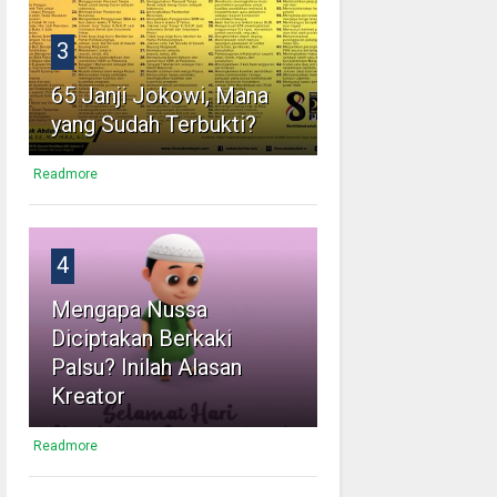
3
65 Janji Jokowi, Mana
yang Sudah Terbukti?
Readmore
4
Mengapa Nussa
Diciptakan Berkaki
Palsu? Inilah Alasan
Kreator
Readmore