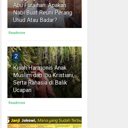
Abu Furaihan: Apakah
Nabi Buat Reuni Perang
Uhud Atau Badar?
Readmore
2
Kisah Harmonis Anak
Muslim dan Ibu Kristiani,
Serta Rahasia di Balik
Ucapan
Readmore