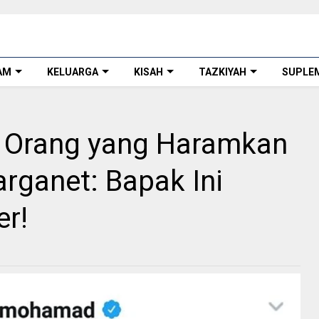
AM
KELUARGA
KISAH
TAZKIYAH
SUPLE
 Orang yang Haramkan
rganet: Bapak Ini
r!