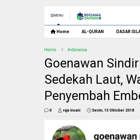
MENU
Home
AL-QURAN
DASAR ISL
Home
Indonesia
Goenawan Sindir
Sedekah Laut, Wa
Penyembah Embe
0
raja insani
Senin, 15 Oktober 2018